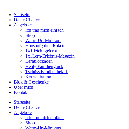
Startseite
Deine Chance
Angebote
Ich trau mich einfach
Shop
Warm-Up-Minikurs
Hausaufgaben Rakete
1×1 leicht gelernt
1x1Lern-Erlebnis-Magazin
Lernblockaden
Healy Familienglück
Tschüss Familienhektik
Konzentration
Blog & Geschenke
Über mich
Kontakt
Startseite
Deine Chance
Angebote
Ich trau mich einfach
Shop
Warm-Up-Minikurs