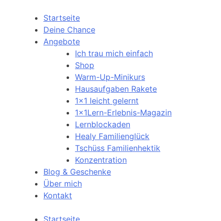
Startseite
Deine Chance
Angebote
Ich trau mich einfach
Shop
Warm-Up-Minikurs
Hausaufgaben Rakete
1×1 leicht gelernt
1x1Lern-Erlebnis-Magazin
Lernblockaden
Healy Familienglück
Tschüss Familienhektik
Konzentration
Blog & Geschenke
Über mich
Kontakt
Startseite