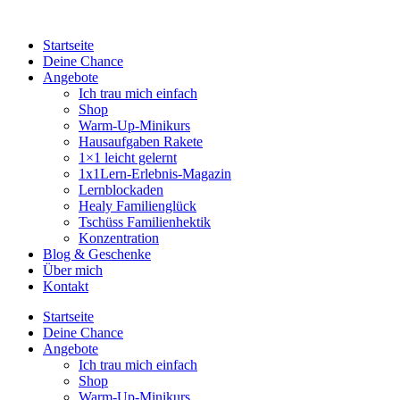
Startseite
Deine Chance
Angebote
Ich trau mich einfach
Shop
Warm-Up-Minikurs
Hausaufgaben Rakete
1×1 leicht gelernt
1x1Lern-Erlebnis-Magazin
Lernblockaden
Healy Familienglück
Tschüss Familienhektik
Konzentration
Blog & Geschenke
Über mich
Kontakt
Startseite
Deine Chance
Angebote
Ich trau mich einfach
Shop
Warm-Up-Minikurs