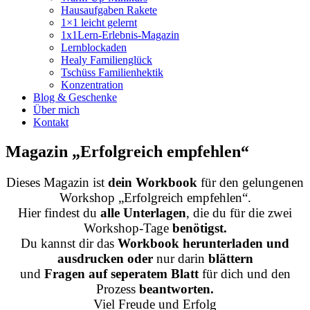
Hausaufgaben Rakete
1×1 leicht gelernt
1x1Lern-Erlebnis-Magazin
Lernblockaden
Healy Familienglück
Tschüss Familienhektik
Konzentration
Blog & Geschenke
Über mich
Kontakt
Magazin „Erfolgreich empfehlen“
Dieses Magazin ist
dein Workbook
für den gelungenen
Workshop „Erfolgreich empfehlen“.
Hier findest du
alle Unterlagen
, die du für die zwei
Workshop-Tage
benötigst.
Du kannst dir das
Workbook herunterladen und
ausdrucken oder
nur darin
blättern
und
Fragen
auf seperatem Blatt
für dich und den
Prozess
beantworten.
Viel Freude und Erfolg