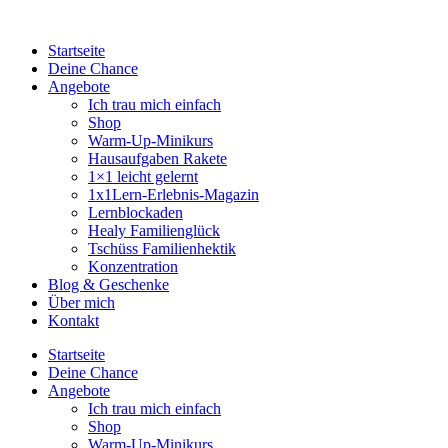
Startseite
Deine Chance
Angebote
Ich trau mich einfach
Shop
Warm-Up-Minikurs
Hausaufgaben Rakete
1×1 leicht gelernt
1x1Lern-Erlebnis-Magazin
Lernblockaden
Healy Familienglück
Tschüss Familienhektik
Konzentration
Blog & Geschenke
Über mich
Kontakt
Startseite
Deine Chance
Angebote
Ich trau mich einfach
Shop
Warm-Up-Minikurs