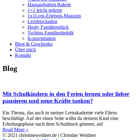
Hausaufgaben Rakete
1×1 leicht gelernt
1x1Lern-Erlebnis-Magazin
Lernblockaden
Healy Familienglück
Tschüss Familienhektik
Konzentration
Blog & Geschenke
Über mich
Kontakt
Blog
Mit Schulkindern in den Ferien lernen oder lieber
pausieren und neue Kräfte tanken?
Ein Thema, das auch in meiner Lernakademie viele Eltern
beschäftigt. Auf der einen Seite willst du deinem Kind eine
Erholungsphase nach dem Schuldruck gönnen, auf
Read More »
© 2021 christineweidner.de | Christine Weidner