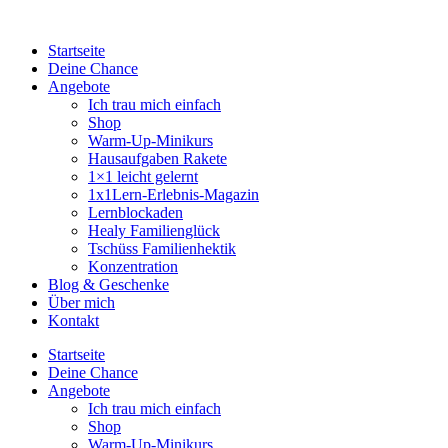
Startseite
Deine Chance
Angebote
Ich trau mich einfach
Shop
Warm-Up-Minikurs
Hausaufgaben Rakete
1×1 leicht gelernt
1x1Lern-Erlebnis-Magazin
Lernblockaden
Healy Familienglück
Tschüss Familienhektik
Konzentration
Blog & Geschenke
Über mich
Kontakt
Startseite
Deine Chance
Angebote
Ich trau mich einfach
Shop
Warm-Up-Minikurs