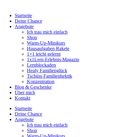
Startseite
Deine Chance
Angebote
Ich trau mich einfach
Shop
Warm-Up-Minikurs
Hausaufgaben Rakete
1×1 leicht gelernt
1x1Lern-Erlebnis-Magazin
Lernblockaden
Healy Familienglück
Tschüss Familienhektik
Konzentration
Blog & Geschenke
Über mich
Kontakt
Startseite
Deine Chance
Angebote
Ich trau mich einfach
Shop
Warm-Up-Minikurs